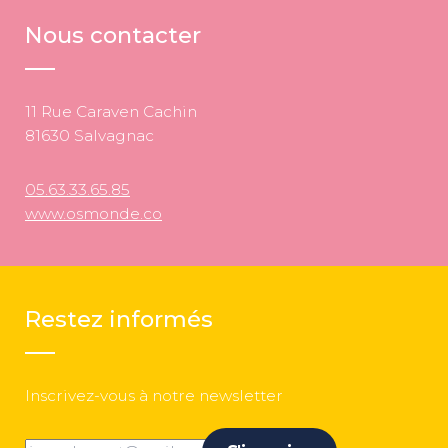
Nous contacter
11 Rue Caraven Cachin
81630 Salvagnac
05.63.33.65.85
www.osmonde.co
Restez informés
Inscrivez-vous à notre newsletter